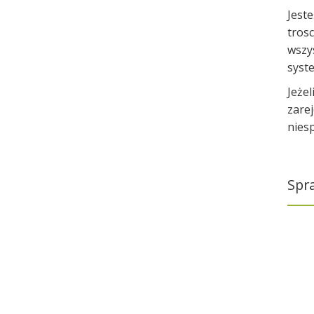
Jest
tros
wszy
syst
Jeżel
zare
nies
Spr