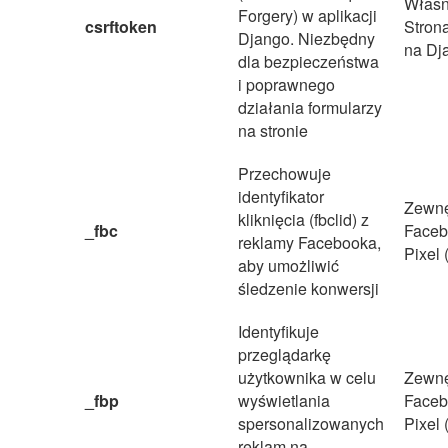
Własn
Forgery) w aplikacji
csrftoken
Stron
Django. Niezbędny
na Dj
dla bezpieczeństwa
i poprawnego
działania formularzy
na stronie
Przechowuje
identyfikator
Zewnę
kliknięcia (fbclid) z
_fbc
Faceb
reklamy Facebooka,
Pixel 
aby umożliwić
śledzenie konwersji
Identyfikuje
przeglądarkę
użytkownika w celu
Zewnę
_fbp
wyświetlania
Faceb
spersonalizowanych
Pixel 
reklam na