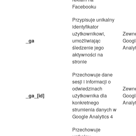
Facebooku
Przypisuje unikalny
identyfikator
użytkownikowi,
Zewnę
_ga
umożliwiając
Googl
śledzenie jego
Analyt
aktywności na
stronie
Przechowuje dane
sesji i informacji o
odwiedzinach
Zewnę
_ga_[id]
użytkownika dla
Googl
konkretnego
Analyt
strumienia danych w
Google Analytics 4
Przechowuje