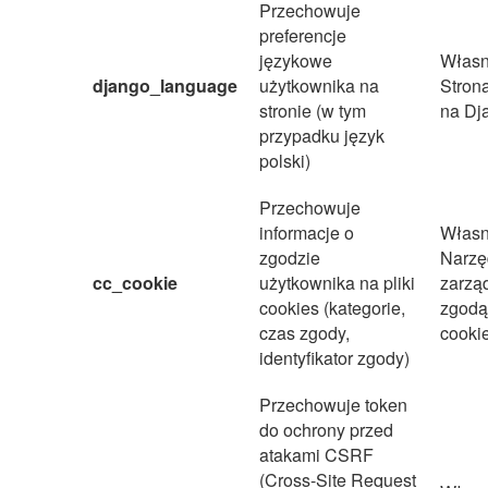
Przechowuje
preferencje
językowe
Własn
django_language
użytkownika na
Stron
stronie (w tym
na Dj
przypadku język
polski)
Przechowuje
informacje o
Własn
zgodzie
Narzę
cc_cookie
użytkownika na pliki
zarzą
cookies (kategorie,
zgodą 
czas zgody,
cooki
identyfikator zgody)
Przechowuje token
do ochrony przed
atakami CSRF
(Cross-Site Request