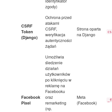
identyfikator
zgody)
Ochrona przed
atakami
CSRF
CSRF,
Strona oparta
Token
cs
weryfikacja
na Django
(Django)
autentyczności
żądań
Umożliwia
śledzenie
działań
użytkowników
po kliknięciu w
reklamę na
Facebooku
Facebook
oraz
Meta
_f
Pixel
remarketing
(Facebook)
(np.