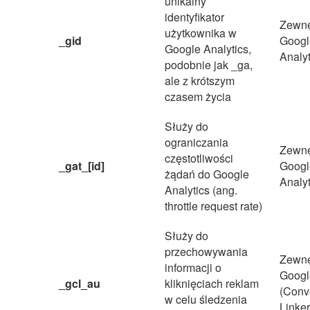
unikalny
identyfikator
Zewnę
użytkownika w
_gid
Googl
Google Analytics,
Analyt
podobnie jak _ga,
ale z krótszym
czasem życia
Służy do
ograniczania
Zewnę
częstotliwości
_gat_[id]
Googl
żądań do Google
Analyt
Analytics (ang.
throttle request rate)
Służy do
przechowywania
Zewnę
informacji o
Googl
_gcl_au
kliknięciach reklam
(Conv
w celu śledzenia
Linker