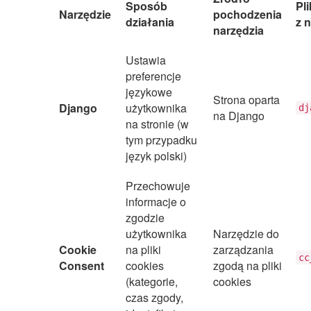
Sposób
Pl
Narzędzie
pochodzenia
działania
z 
narzędzia
Ustawia
preferencje
językowe
Strona oparta
Django
użytkownika
dj
na Django
na stronie (w
tym przypadku
język polski)
Przechowuje
informacje o
zgodzie
użytkownika
Narzędzie do
Cookie
na pliki
zarządzania
cc
Consent
cookies
zgodą na pliki
(kategorie,
cookies
czas zgody,