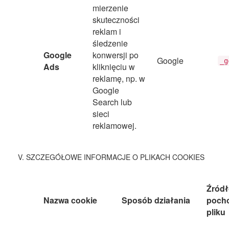
mierzenie
skuteczności
reklam i
śledzenie
Google
konwersji po
Google
_g
Ads
kliknięciu w
reklamę, np. w
Google
Search lub
sieci
reklamowej.
V. SZCZEGÓŁOWE INFORMACJE O PLIKACH COOKIES
Źród
Nazwa cookie
Sposób działania
poch
pliku