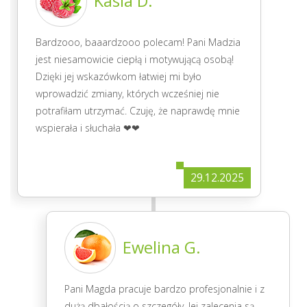
Kasia D.
Bardzooo, baaardzooo polecam! Pani Madzia
jest niesamowicie ciepłą i motywującą osobą!
Dzięki jej wskazówkom łatwiej mi było
wprowadzić zmiany, których wcześniej nie
potrafiłam utrzymać. Czuję, że naprawdę mnie
wspierała i słuchała ❤❤
29.12.2025
Ewelina G.
Pani Magda pracuje bardzo profesjonalnie i z
dużą dbałością o szczegóły. Jej zalecenia są