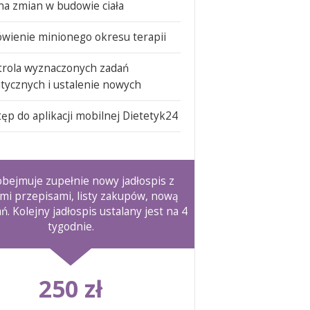
a zmian w budowie ciała
wienie minionego okresu terapii
trola wyznaczonych zadań
tycznych i ustalenie nowych
ęp do aplikacji mobilnej Dietetyk24
bejmuje zupełnie nowy jadłospis z
mi przepisami, listy zakupów, nową
ań. Kolejny jadłospis ustalany jest na 4
tygodnie.
250 zł