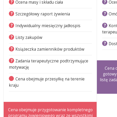
?
?
Ocena masy i składu ciała
Ocen
?
?
Szczegółowy raport żywienia
Omó
?
?
Indywidualny miesięczny jadłospis
Kon
terapeu
?
Listy zakupów
?
Dost
?
Książeczka zamienników produktów
?
Zadania terapeutyczne podtrzymujące
motywację
Cena o
gotowy
Cena obejmuje przesyłkę na terenie
listę zad
kraju
Cena obejmuje przygotowanie kompletnego
programu żywieniowego wraz ze wszystkimi