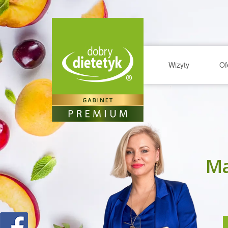
Wizyty
Of
Ma