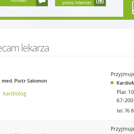
przez internet
ecam lekarza
Przyjmuje
. med. Piotr Salomon
KardioM
Plac 10
kardiolog
67-200
tel. 76 
Przyjmuje