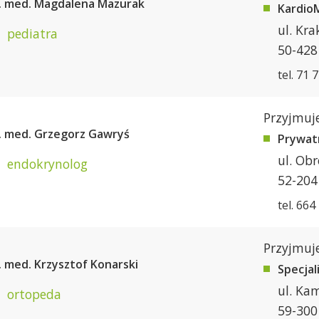
n. med. Magdalena Mazurak
KardioM
ul. Kr
pediatra
50-428
tel. 71 
Przyjmuje
. med. Grzegorz Gawryś
Prywat
ul. Ob
endokrynolog
52-204
tel. 664
Przyjmuje
. med. Krzysztof Konarski
Specjal
ul. Ka
ortopeda
59-300