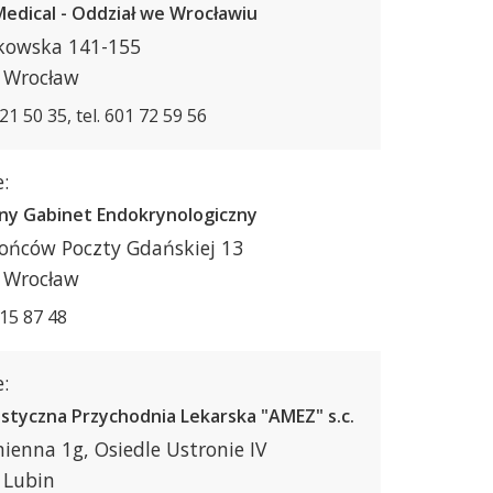
edical - Oddział we Wrocławiu
akowska 141-155
 Wrocław
721 50 35, tel. 601 72 59 56
:
ny Gabinet Endokrynologiczny
rońców Poczty Gdańskiej 13
 Wrocław
 15 87 48
:
istyczna Przychodnia Lekarska "AMEZ" s.c.
mienna 1g, Osiedle Ustronie IV
 Lubin