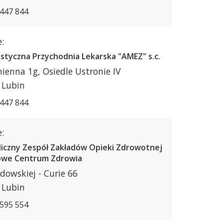
 447 844
:
istyczna Przychodnia Lekarska "AMEZ" s.c.
mienna 1g, Osiedle Ustronie IV
 Lubin
 447 844
:
liczny Zespół Zakładów Opieki Zdrowotnej
owe Centrum Zdrowia
odowskiej - Curie 66
 Lubin
 595 554