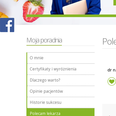
Pol
Moja poradnia
O mnie
Certyfikaty i wyróżnienia
dr n
Dlaczego warto?
Opinie pacjentów
Historie sukcesu
Polecam lekarza