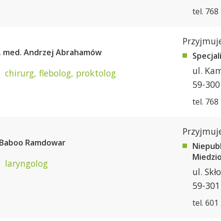
tel. 768
Przyjmuje
n. med. Andrzej Abrahamów
Specjal
ul. Ka
chirurg, flebolog, proktolog
59-300
tel. 768
Przyjmuje
. Baboo Ramdowar
Niepub
Miedzi
laryngolog
ul. Skł
59-301
tel. 601