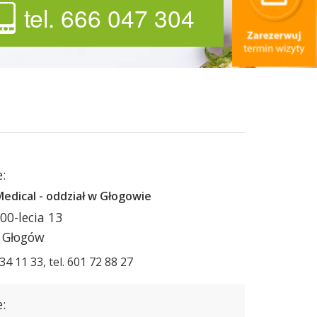
tel. 666 047 304
:
edical - oddział w Głogowie
00-lecia 13
 Głogów
834 11 33, tel. 601 72 88 27
: