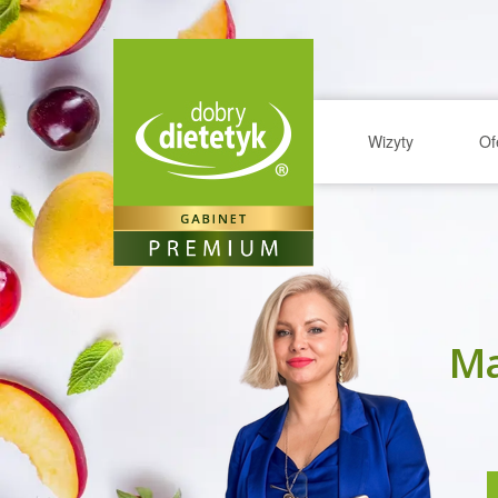
Wizyty
Of
Ma