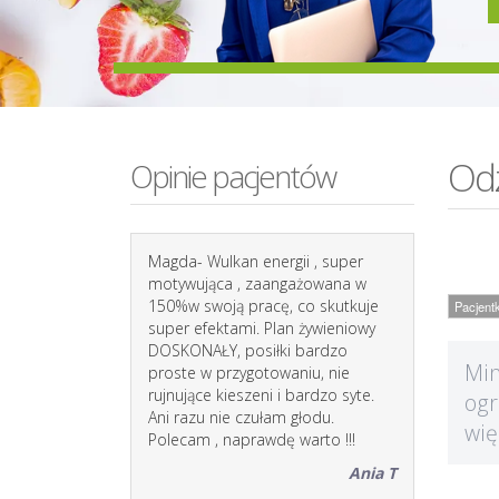
Odz
Opinie pacjentów
Magda- Wulkan energii , super
motywująca , zaangażowana w
150%w swoją pracę, co skutkuje
Pacjent
super efektami. Plan żywieniowy
DOSKONAŁY, posiłki bardzo
Min
proste w przygotowaniu, nie
rujnujące kieszeni i bardzo syte.
ogr
Ani razu nie czułam głodu.
wię
Polecam , naprawdę warto !!!
Ania T