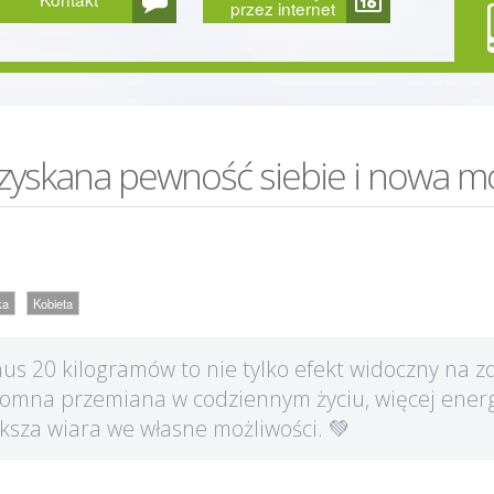
przez internet
yskana pewność siebie i nowa mo
ka
Kobieta
us 20 kilogramów to nie tylko efekt widoczny na z
omna przemiana w codziennym życiu, więcej energi
ksza wiara we własne możliwości. 💚