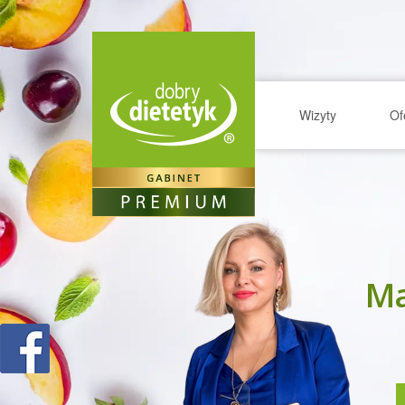
Wizyty
Of
Ma