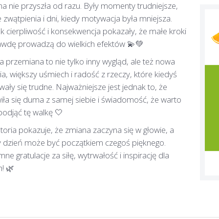
a nie przyszła od razu. Były momenty trudniejsze,
e zwątpienia i dni, kiedy motywacja była mniejsza.
k cierpliwość i konsekwencja pokazały, że małe kroki
wdę prowadzą do wielkich efektów 💫💚
ta przemiana to nie tylko inny wygląd, ale też nowa
ia, większy uśmiech i radość z rzeczy, które kiedyś
ały się trudne. Najważniejsze jest jednak to, że
iła się duma z samej siebie i świadomość, że warto
podjąć tę walkę 🤍
storia pokazuje, że zmiana zaczyna się w głowie, a
 dzień może być początkiem czegoś pięknego.
ne gratulacje za siłę, wytrwałość i inspirację dla
h! 🌿