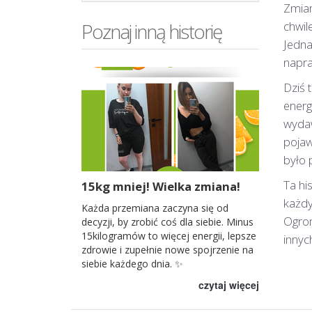
Zmian
Poznaj inną historię
chwil
Jedna
napra
Dziś 
energ
wydaw
pojaw
było 
Ta hi
15kg mniej! Wielka zmiana!
każdy
Każda przemiana zaczyna się od
Ogrom
decyzji, by zrobić coś dla siebie. Minus
15kilogramów to więcej energii, lepsze
innyc
zdrowie i zupełnie nowe spojrzenie na
siebie każdego dnia. ✨
czytaj więcej